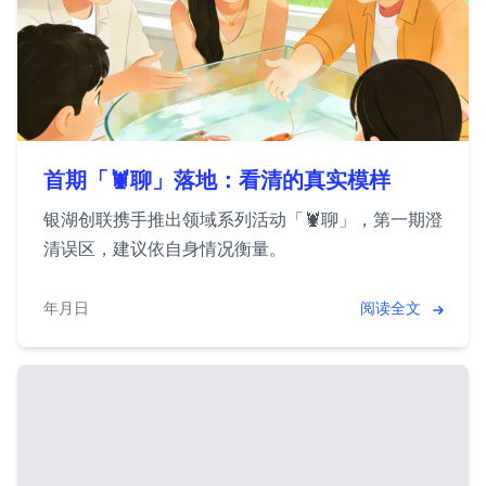
首期「🦞聊」落地：看清 OpenClaw 的真实模样
银湖创联携手 OurAI Labs 推出 AI 领域系列活动「🦞聊」，第一期澄
清 OpenClaw 误区，建议依自身情况衡量 ROI。
2026年3月28日
阅读全文